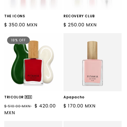
THE ICONS
RECOVERY CLUB
Precio
$ 350.00 MXN
Precio
$ 250.00 MXN
habitual
habitual
18% OFF
TRICOLOR 🇲🇽
Apapacho
Precio
Precio
$ 420.00
Precio
$ 170.00 MXN
$ 510.00 MXN
habitual
MXN
de
habitual
oferta