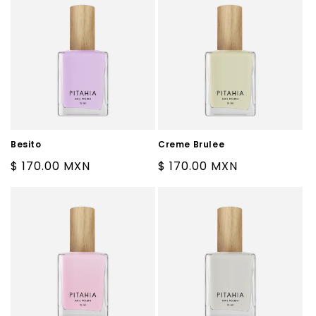
Besito
Creme Brulee
Precio
$ 170.00 MXN
Precio
$ 170.00 MXN
habitual
habitual