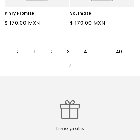
Pinky Promise
Soulmate
Precio
$ 170.00 MXN
Precio
$ 170.00 MXN
habitual
habitual
1
2
3
4
…
40
Envío gratis